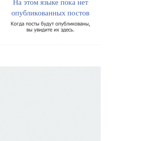
На этом языке пока нет
опубликованных постов
Когда посты будут опубликованы,
вы увидите их здесь.
НАШИ УСЛУГИ
КАК МЫ
РАБОТАЕМ
НДС
Бухучет
Данный по эл.
Налогообложе
почте
ние
Бухучет в Облаке
Регистрация
компаний
Финансовая
отчетность
Учет
заработной