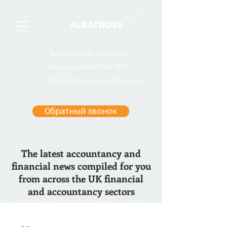
Эссекс
:
+4412 4586 1
357
Лондон:
+4420 7060 1811
info@albatrossaccounting.co.uk
Обратный звонок
The latest accountancy and
financial news compiled for you
from across the UK financial
and accountancy sectors